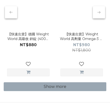
【快速出貨】德國 Weight
【快速出貨】Weight
World 高吸收 鋅錠 (400入
World 高劑量 Omega-3 魚
袋裝)
油膠囊 (240顆)
NT$880
NT$980
[X001AME4TN]
NT$1,800
Show more