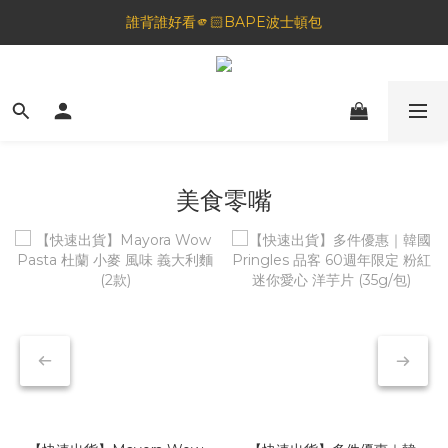
🦟蚊蟲都逃不過！可折疊伸縮電拍⚡️
誰背誰好看🫵🏻BAPE波士頓包
一夜好眠🌙 無印良品 晚安噴霧💤
🦟蚊蟲都逃不過！可折疊伸縮電拍⚡️
美食零嘴