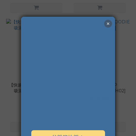
【快速出貨】超高CP值 涼感
【快速出貨】TOP
吸濕排汗 透氣 排汗背心
HOODIE刷毛帽踢 [TH02]
[CP103]
NT$139
NT$395
NT$390