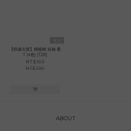
售完
【快速出貨】精梳棉 短袖 素
T (4色) [T28]
NT$160
NT$390
ABOUT