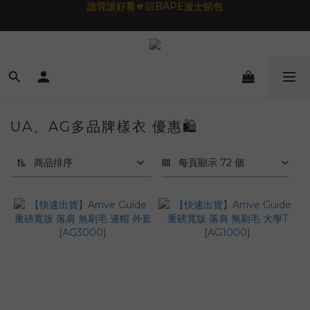
🦟蚊蟲都逃不過！可折疊伸縮電拍⚡️
一夜好眠🌙 無印良品 晚安噴霧💤
🦟蚊蟲都逃不過！可折疊伸縮電拍⚡️
UA、AG多品牌樣衣 優惠🛍️
商品排序
每頁顯示 72 個