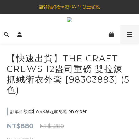
誰背誰好看🫵🏻BAPE波士頓包
🦟蚊蟲都逃不過！可折疊伸縮電拍⚡️
一夜好眠🌙 無印良品 晚安噴霧💤
🦟蚊蟲都逃不過！可折疊伸縮電拍⚡️
【快速出貨】THE CRAFT
CREWS 12盎司重磅 雙拉鍊
抓絨衛衣外套 [98303893] (5
色)
訂單金額達$5999享超取免運 on order
NT$880
NT$1,280