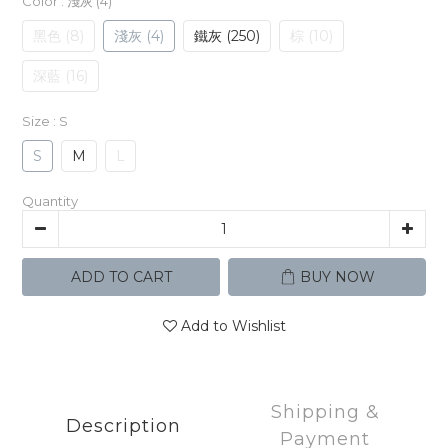
Color
: 淺灰 (4)
黑色 (8)
淺灰 (4)
鐵灰 (250)
棕 (10)
深藍 (16)
Size
: S
S
M
L
Quantity
ADD TO CART
BUY NOW
Add to Wishlist
Shipping &
Description
Payment