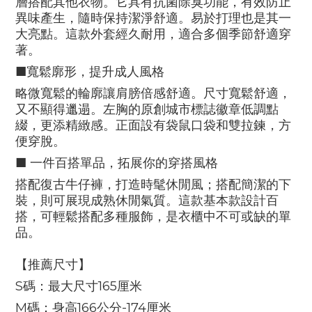
層搭配其他衣物。它具有抗菌除臭功能，有效防止
異味產生，隨時保持潔淨舒適。易於打理也是其一
大亮點。這款外套經久耐用，適合多個季節舒適穿
著。
■寬鬆廓形，提升成人風格
略微寬鬆的輪廓讓肩膀倍感舒適。尺寸寬鬆舒適，
又不顯得邋遢。左胸的原創城市標誌徽章低調點
綴，更添精緻感。正面設有袋鼠口袋和雙拉鍊，方
便穿脫。
■ 一件百搭單品，拓展你的穿搭風格
搭配復古牛仔褲，打造時髦休閒風；搭配簡潔的下
裝，則可展現成熟休閒氣質。這款基本款設計百
搭，可輕鬆搭配多種服飾，是衣櫃中不可或缺的單
品。
【推薦尺寸】
S碼：最大尺寸165厘米
M碼：身高166公分-174厘米