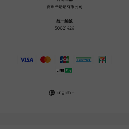
香蕉巴鈉鈉有限公司
統一編號
50821426
English