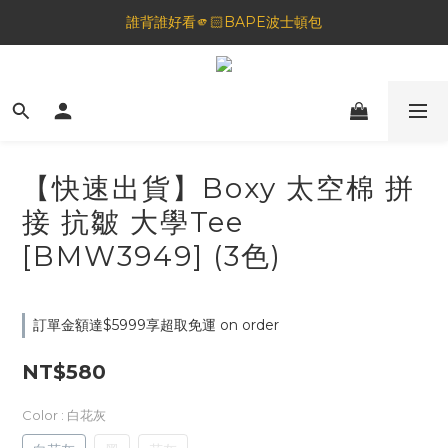
誰背誰好看🫵🏻BAPE波士頓包
🦟蚊蟲都逃不過！可折疊伸縮電拍⚡️
一夜好眠🌙 無印良品 晚安噴霧💤
🦟蚊蟲都逃不過！可折疊伸縮電拍⚡️
【快速出貨】Boxy 太空棉 拼
接 抗皺 大學Tee
[BMW3949] (3色)
訂單金額達$5999享超取免運 on order
NT$580
Color
: 白花灰