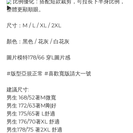
比例優化：搭配短款裁剪，可拉長下半身比例，
整體更顯順眼。
尺寸：M / L / XL / 2XL
顏色：黑色 / 花灰 / 白花灰
圖片模特178/66 穿L圖片感
#版型亞規正常 #喜歡寬版請大一號
建議尺寸:
男生 168/52著M微寬
男生 172/63著M剛好
男生 175/65著 L舒適
男生 176/70著XL 舒適
男生178/75 著2XL 舒適