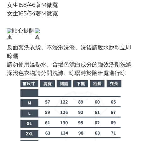
女生158/46著M微寬
女生165/54著M微寬
貼心提醒
反面套洗衣袋、不浸泡洗滌、洗後請脫水脫乾立即
晾曬
請勿使用溫熱水、含增色漂白成分的強效洗劑洗滌
深淺色衣物請分開洗滌、晾曬時於陰暗處進行晾