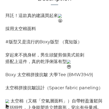
拜託！這款真的建議買起來
採用太空棉面料
#版型又是流行的Boxy版型 （寬短版）
穿起來不挑身材，男生頭髮剪個美式前刺
搭配上這件，真的乾淨俐落有型
Boxy 太空棉拼接抗皺 大學Tee (BMW3949)
太空棉拼接抗皺設計（Spacer fabric paneling）
太空棉（又稱「空氣層面料」）自帶輕盈蓬鬆與
挺括特性，上身能塑造立體廓形，穿出有份量感。