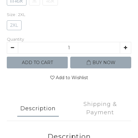
白花灰
黑
花灰
Size
: 2XL
2XL
Quantity
ADD TO CART
BUY NOW
Add to Wishlist
Shipping &
Description
Payment
Description