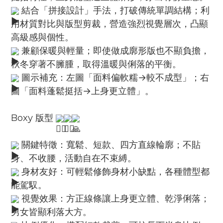
結合「拼接設計」手法，打破傳統單調結構；利
用材質對比與版型剪裁，營造強烈視覺層次，凸顯
高級感與個性。
兼顧保暖與輕量；即使做成廓形版也不顯負擔，
秋冬穿著不臃腫，取得溫暖與俐落的平衡。
圖示補充：左圖「面料偏軟糯→較不成型」；右
圖「面料蓬鬆挺括→上身更立體」。
Boxy 版型
關鍵特徵：寬鬆、短款、四方直線輪廓；不貼
身、不收腰，活動自在不束縛。
身材友好：可輕鬆修飾身材小缺點，各種體型都
能駕馭。
視覺效果：方正線條讓上身更立體、乾淨俐落；
男女皆顯利落大方。