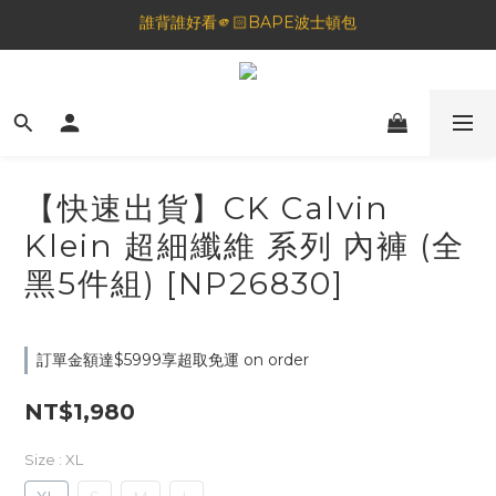
誰背誰好看🫵🏻BAPE波士頓包
🦟蚊蟲都逃不過！可折疊伸縮電拍⚡️
一夜好眠🌙 無印良品 晚安噴霧💤
🦟蚊蟲都逃不過！可折疊伸縮電拍⚡️
【快速出貨】CK Calvin
Klein 超細纖維 系列 內褲 (全
黑5件組) [NP26830]
訂單金額達$5999享超取免運 on order
NT$1,980
Size
: XL