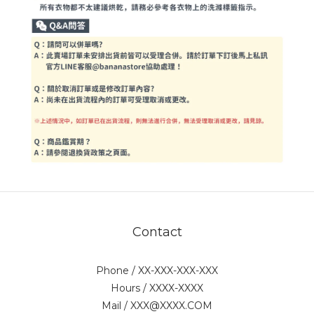
Contact
Phone / XX-XXX-XXX-XXX
Hours / XXXX-XXXX
Mail / XXX@XXXX.COM