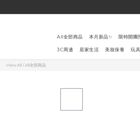
All全部商品
本月新品✨
限時開團
3C周邊
居家生活
美妝保養
玩
View All
/
All全部商品