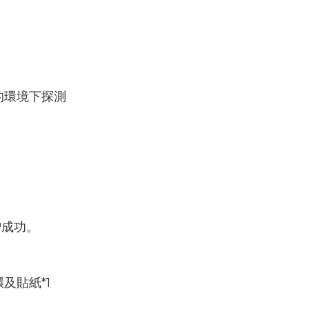
的環境下探測
增成功。
及貼紙*1