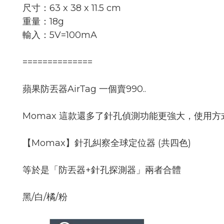
尺寸：63 x 38 x 11.5 cm
重量：18g
輸入：5V=100mA
==============
蘋果防丟器AirTag 一個賣990..
Momax 這款還多了針孔偵測功能更強大，使用方
【Momax】針孔糾察全球定位器 (共四色)
等於是「防丟器+針孔探測器」兩者合體
黑/白/橘/粉