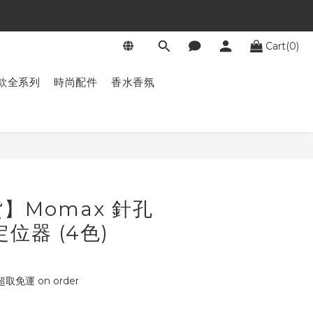
Cart(0)
款全系列
時尚配件
香水香氛
BUY NOW
】Momax 針孔
位器 (4色)
免運 on order