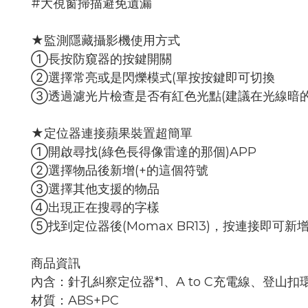
#大視窗掃描避免遺漏
★監測隱藏攝影機使用方式
①長按防窺器的按鍵開關
②選擇常亮或是閃爍模式(單按按鍵即可切換
③透過濾光片檢查是否有紅色光點(建議在光線暗
★定位器連接蘋果裝置超簡單
①開啟尋找(綠色長得像雷達的那個)APP
②選擇物品後新增(+的這個符號
③選擇其他支援的物品
④出現正在搜尋的字樣
⑤找到定位器後(Momax BR13)，按連接即可新
商品資訊
內含：針孔糾察定位器*1、A to C充電線、登山扣環
材質：ABS+PC