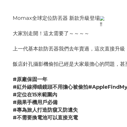
Momax全球定位防丟器 新款升級登場
大家別走開！這太需要了～～～～
上一代基本款防丟器我們去年賣過，這次直接升級「針
飯店針孔攝影機偷拍已經是大家最擔心的問題，甚
#原廠保固一年
#紅外線掃瞄鏡頭不用擔心被偷拍#AppleFindM
#定位在15米範圍內
#蘋果手機用戶必備
#專為旅人打造防窺又防遺失
#不需要換電池可以直接充電