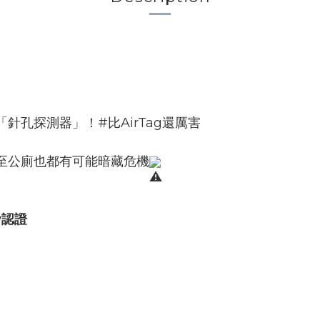
孔探測器」！#比AirTag還厲害
至公廁也都有可能暗藏危機
y認證