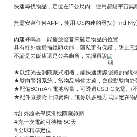
快速尋找物品，定位在15公尺內，使用超級宇宙無
無需安裝任何APP，使用iOS內建的尋找(Find 
內建蜂鳴器，能播放聲音來確定物品的位置
具有紅外線掃描鏡頭功能，隱私更有保護，防止惡
不論是去飯店還是公共廁所，先掃再說
★以紅光去測隱藏式相機，能快速辨識隱藏的攝影
★雙向警報系統，當物品離你太遠，會啟動雙向鈴
★配備80mAh 電池容量，可透過USB-C充電。
★配件直接附上彈簧鉤，讓你以多種方式固定在物
#紅外線光學探測找隱藏鏡頭
#充一次電約可待機150天
#全球精準定位