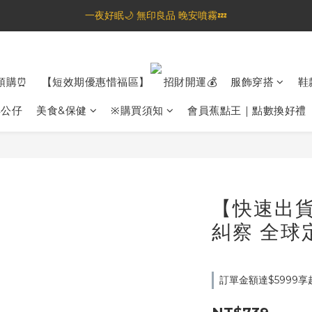
🦟蚊蟲都逃不過！可折疊伸縮電拍⚡️
一夜好眠🌙 無印良品 晚安噴霧💤
🦟蚊蟲都逃不過！可折疊伸縮電拍⚡️
預購⏰
【短效期優惠惜福區】
招財開運💰
服飾穿搭
鞋
具公仔
美食&保健
※購買須知
會員蕉點王｜點數換好禮
【快速出貨
糾察 全球定
訂單金額達$5999享超取