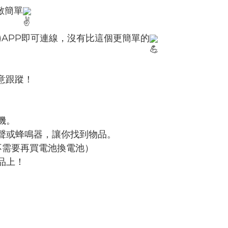
敵簡單
My)APP即可連線，沒有比這個更簡單的
意跟蹤！
機。
聲或蜂鳴器，讓你找到物品。
(不需要再買電池換電池）
品上！