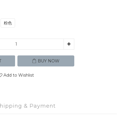
粉色
T
BUY NOW
Add to Wishlist
hipping & Payment