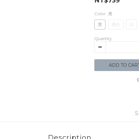
NT$739
Color
: 黑
黑
橘色
白
Quantity
ADD TO CAR
S
Description