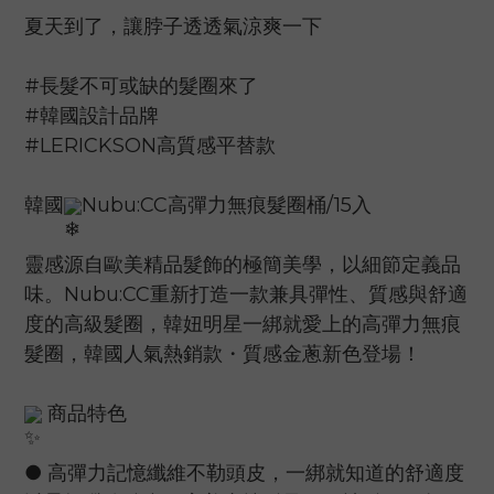
夏天到了，讓脖子透透氣涼爽一下
#長髮不可或缺的髮圈來了
#韓國設計品牌
#LERICKSON高質感平替款
韓國
Nubu:CC高彈力無痕髮圈桶/15入
靈感源自歐美精品髮飾的極簡美學，以細節定義品
味。Nubu:CC重新打造一款兼具彈性、質感與舒適
度的高級髮圈，韓妞明星一綁就愛上的高彈力無痕
髮圈，韓國人氣熱銷款・質感金蔥新色登場！
商品特色
● 高彈力記憶纖維不勒頭皮，一綁就知道的舒適度