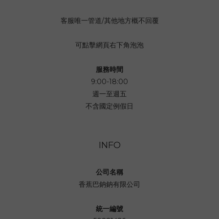
客服唯一管道/其他地方概不回覆
可點擊網頁右下角泡泡
服務時間
9:00-18:00
週一至週五
不含國定例假日
INFO
公司名稱
香蕉巴鈉鈉有限公司
統一編號