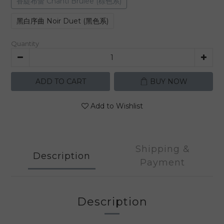
香緹布蕾 Chanti Brulee (棕色系)
黑白序曲 Noir Duet (黑色系)
Quantity
ADD TO CART
BUY NOW
Add to Wishlist
Shipping &
Description
Payment
Description