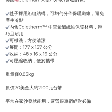
美國
Coleman 保暖戶外毯 (含收納包）
毯子採用絎縫結構，可均勻分佈保暖纖維，避免
產生冷點
內含Coletherm™ 中空聚酯纖維保暖材料，輕
巧且耐用
可機洗，方便清潔
展開：177 x 137 公分
收納：48 x 16 x 16 公分
可壓縮收納，便於攜帶
重量僅0.83kg
原價70美金大約2100元台幣
平常在家沙發就能用，露營跟車宿絕對必備