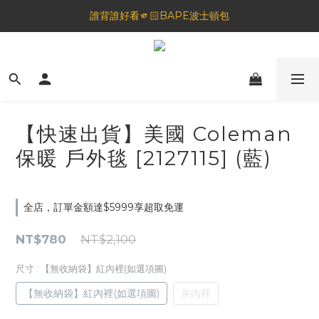
🦟蚊蟲都逃不過！可折疊伸縮電拍⚡️
誰背誰好看🫵🏻BAPE波士頓包
一夜好眠🌙 無印良品 晚安噴霧💤
🦟蚊蟲都逃不過！可折疊伸縮電拍⚡️
【快速出貨】美國 Coleman
保暖 戶外毯 [2127115] (藍)
全店，訂單金額達$5999享超取免運
NT$780
NT$2,100
尺寸
: 【無收納袋】紅內裡(如選項圖)
【無收納袋】紅內裡(如選項圖)
灰內裡