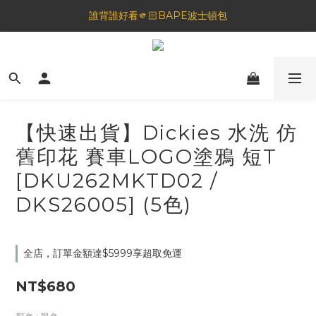
🦟蚊蟲都逃不過！可折疊伸縮電拍⚡️
誰背誰好看🫵🏻BAPE波士頓包
一夜好眠🌙 無印良品 晚安噴霧💤
🦟蚊蟲都逃不過！可折疊伸縮電拍⚡️
【快速出貨】Dickies 水洗 仿
舊印花 賽車LOGO塗鴉 短T
[DKU262MKTD02 /
DKS26005] (5色)
全店，訂單金額達$5999享超取免運
NT$680