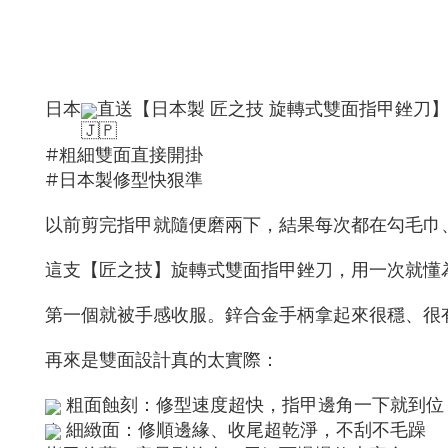
日本
直送【日本製 匠之技 旋轉式雙面指甲銼刀
#粗細雙面直接開掛
#日本製修型快狠準
以前剪完指甲就隨便磨兩下，結果每次都在勾毛巾
這支【匠之技】旋轉式雙面指甲銼刀，用一次就懂
第一個就被手感收服。鋅合金手柄拿起來很穩、很
再來是雙面設計真的太實際：
粗面蝕刻：修型速度超快，指甲邊角一下就到位
細緻面：修順邊緣、收尾超乾淨，不刮不毛躁