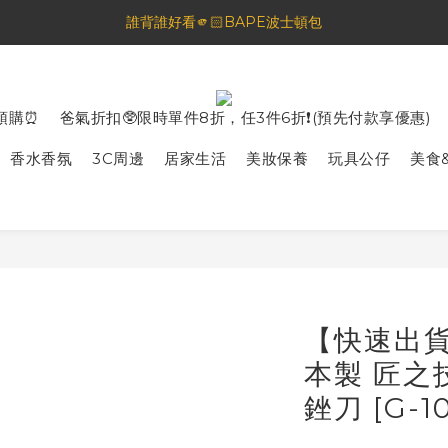
🦟蚊蟲都逃不過！可折疊伸縮電拍⚡️
誰背誰好看🫵🏻BAPE波士頓包
一夜好眠🌙 無印良品 晚安噴霧💤
🦟蚊蟲都逃不過！可折疊伸縮電拍⚡️
預購⏰
爸氣折扣🥸限時單件8折，任3件6折❗️(預先付款享優惠)
香水香氛
3C周邊
居家生活
美妝保養
玩具公仔
美食
【快速出
本製 匠之
銼刀 [G-10