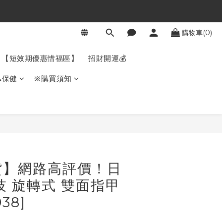
購物車(0)
【短效期優惠惜福區】
招財開運💰
&保健
※購買須知
立即購買
貨】網路高評價！日
技 旋轉式 雙面指甲
38]