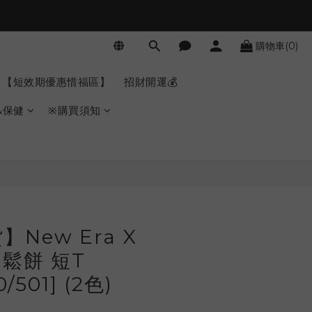
購物車(0)
【短效期優惠惜福區】
招財開運💰
&保健
※購買須知
立即購買
New Era X
 鬆餅 短T
0/501] (2色)