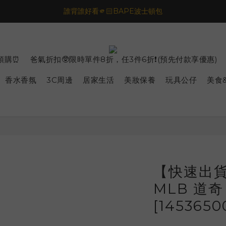
🦟蚊蟲都逃不過！可折疊伸縮電拍⚡️
誰背誰好看🫵🏻BAPE波士頓包
一夜好眠🌙 無印良品 晚安噴霧💤
🦟蚊蟲都逃不過！可折疊伸縮電拍⚡️
預購⏰
爸氣折扣🥸限時單件8折，任3件6折❗️(預先付款享優惠)
香水香氛
3C周邊
居家生活
美妝保養
玩具公仔
美食
【快速出貨】
MLB 道奇
[1453650