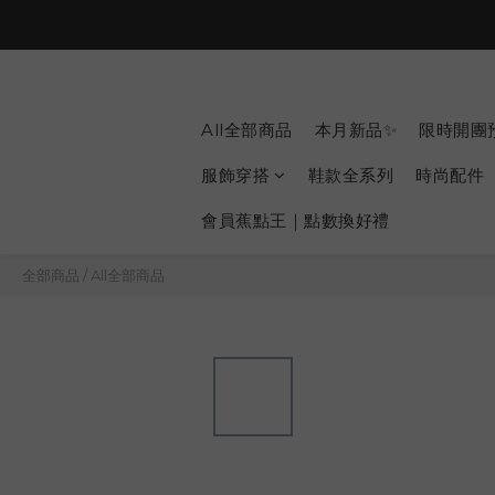
All全部商品
本月新品✨
限時開團
服飾穿搭
鞋款全系列
時尚配件
會員蕉點王｜點數換好禮
全部商品
/
All全部商品