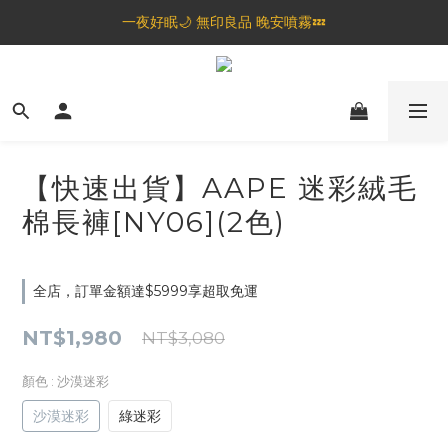
🦟蚊蟲都逃不過！可折疊伸縮電拍⚡️
一夜好眠🌙 無印良品 晚安噴霧💤
🦟蚊蟲都逃不過！可折疊伸縮電拍⚡️
【快速出貨】AAPE 迷彩絨毛
棉長褲[NY06](2色)
全店，訂單金額達$5999享超取免運
NT$1,980
NT$3,080
顏色
: 沙漠迷彩
沙漠迷彩
綠迷彩