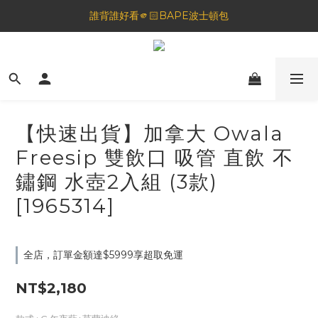
誰背誰好看🫵🏻BAPE波士頓包
🦟蚊蟲都逃不過！可折疊伸縮電拍⚡️
一夜好眠🌙 無印良品 晚安噴霧💤
🦟蚊蟲都逃不過！可折疊伸縮電拍⚡️
【快速出貨】加拿大 Owala
Freesip 雙飲口 吸管 直飲 不
鏽鋼 水壺2入組 (3款)
[1965314]
全店，訂單金額達$5999享超取免運
NT$2,180