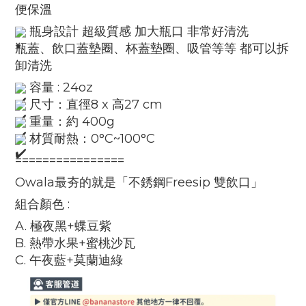
便保溫
瓶身設計 超級質感 加大瓶口 非常好清洗
瓶蓋、飲口蓋墊圈、杯蓋墊圈、吸管等等 都可以拆
卸清洗
容量 : 24oz
尺寸：直徑8 x 高27 cm
重量：約 400g
材質耐熱：0°C~100°C
================
Owala最夯的就是「不銹鋼Freesip 雙飲口」
組合顏色 :
A. 極夜黑+蝶豆紫
B. 熱帶水果+蜜桃沙瓦
C. 午夜藍+莫蘭迪綠