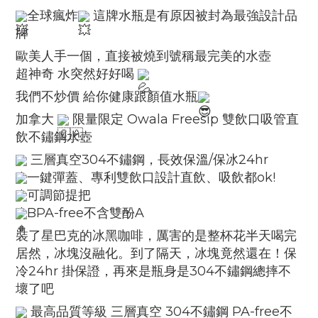
全球瘋炸
這牌水瓶是有原因被封為最強設計品
牌
歐美人手一個，直接被燒到號稱最完美的水壺
超神奇 水突然好好喝
我們不炒價 給你健康跟顏值水瓶
加拿大
限量限定 Owala Freesip 雙飲口吸管直
飲不鏽鋼水壺
三層真空304不鏽鋼，長效保溫/保冰24hr
一鍵彈蓋、專利雙飲口設計直飲、吸飲都ok!
可調節提把
BPA-free不含雙酚A
裝了星巴克的冰黑咖啡，厲害的是整杯花半天喝完
居然，冰塊沒融化。到了隔天，冰塊竟然還在！保
冷24hr 掛保證，再來是瓶身是304不鏽鋼總摔不
壞了吧
最高品質等級 三層真空 304不鏽鋼 PA-free不