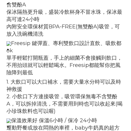
含雙酚A
保冰隔熱更升級，盛裝冷飲杯身不冒水珠，保冰最
高可達24小時
內附安全環保材質BPA-FREE(無雙酚A)吸管，可
放入洗碗機清洗
Freesip 鍵彈蓋、專利雙飲口設計直飲、吸飲都
ok
單手輕鬆打開瓶蓋，手上的細菌不會接觸到飲口，
不用抬頭就可以輕鬆喝水。Freesip都能幫你把風
險降到最低
1. 大飲口可以大口補水，需要大量水分時可以及時
神救援
2. 小飲口下方連接吸管，吸管環保無毒不含雙酚
A，可以拆掉清洗，不需要用到時也可以收起來(喝
小珍珠飲料也可以喔)
保溫效果好 保溫6小時 / 保冷 24小時
運動野餐或放在悶熱的車裡，baby牛奶真的超方