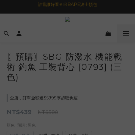
誰背誰好看🫵🏻BAPE波士頓包
🦟蚊蟲都逃不過！可折疊伸縮電拍⚡️
一夜好眠🌙 無印良品 晚安噴霧💤
🦟蚊蟲都逃不過！可折疊伸縮電拍⚡️
〖預購〗SBG 防潑水 機能戰
術 釣魚 工裝背心 [0793] (三
色)
全店，訂單金額達$5999享超取免運
NT$439
NT$580
顏色
: 預購 : 黑色