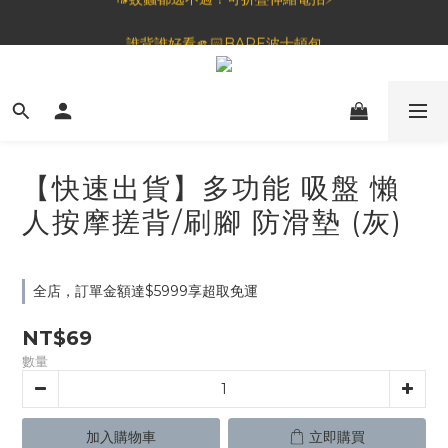
🦟蚊蟲都逃不過！可折疊伸縮電拍⚡️
誰背誰好看🫵🏻BAPE波士頓包
一夜好眠🌙 無印良品 晚安噴霧💤
🦟蚊蟲都逃不過！可折疊伸縮電拍⚡️
【快速出貨】多功能 吸盤 懶
人按摩搓背/刷腳 防滑墊 (灰)
全店，訂單金額達$5999享超取免運
NT$69
數量
加入購物車
立即購買