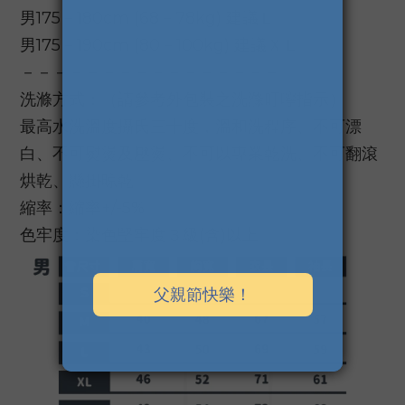
男175－180cm (68－78kg) 建議Ｌ
男175－190cm (80－100kg) 建議ＸＬ
－－－－－－－－－－－－－－－－
洗滌方式：（請參考外包裝之洗滌叮嚀指示）
最高水洗溫度攝氏三十度，溫和洗程序、不可漂
白、不可熨燙及壓燙、不可以專業乾洗、不可翻滾
烘乾、懸掛晾乾
縮率：縮率+/-5%
色牢度：染色堅牢度３級(含)以上