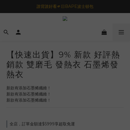
🦟蚊蟲都逃不過！可折疊伸縮電拍⚡️
誰背誰好看🫵🏻BAPE波士頓包
一夜好眠🌙 無印良品 晚安噴霧💤
🦟蚊蟲都逃不過！可折疊伸縮電拍⚡️
【快速出貨】9% 新款 好評熱
銷款 雙磨毛 發熱衣 石墨烯發
熱衣
新款有添加石墨烯纖維！
新款有添加石墨烯纖維！
新款有添加石墨烯纖維！
全店，訂單金額達$5999享超取免運