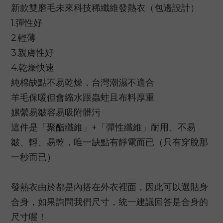
新款雙磨毛未來科技稀纖維發熱衣（包邊設計）
1.彈性好
2.輕薄
3.親膚性好
4.乾燥快速
純棉缺點不易乾燥，台灣潮濕不適合
羊毛保暖但會縮水跟蟲蛀且布料厚重
嫘縈易皺容易吸附髒污
這件是「聚酯纖維」+「彈性纖維」耐用、不易
皺、輕、易乾，唯一缺點有靜電而已（只有穿脫那
一秒而已）
發熱衣由於都是內搭在外衣裡面，因此可以選貼身
合身，如果詢問我們尺寸，統一建議回答是合身的
尺寸喔！