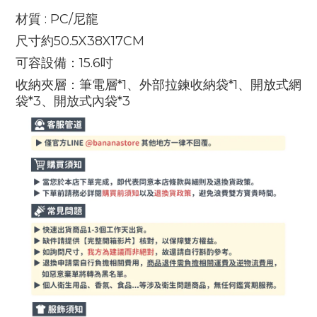
材質 : PC/尼龍
尺寸約50.5X38X17CM
可容設備：15.6吋
收納夾層：筆電層*1、外部拉鍊收納袋*1、開放式網
袋*3、開放式內袋*3