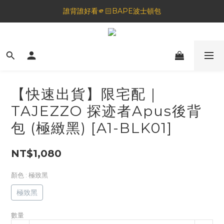
誰背誰好看🫵🏻BAPE波士頓包
🦟蚊蟲都逃不過！可折疊伸縮電拍⚡️
一夜好眠🌙 無印良品 晚安噴霧💤
🦟蚊蟲都逃不過！可折疊伸縮電拍⚡️
【快速出貨】限宅配｜
TAJEZZO 探迹者Apus後背
包 (極緻黑) [A1-BLK01]
NT$1,080
顏色
: 極致黑
極致黑
數量