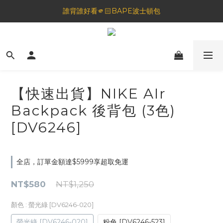
🦟蚊蟲都逃不過！可折疊伸縮電拍⚡️
誰背誰好看🫵🏻BAPE波士頓包
一夜好眠🌙 無印良品 晚安噴霧💤
🦟蚊蟲都逃不過！可折疊伸縮電拍⚡️
【快速出貨】NIKE AIr
Backpack 後背包 (3色)
[DV6246]
全店，訂單金額達$5999享超取免運
NT$580
NT$1,250
顏色
: 螢光綠 [DV6246-020]
螢光綠 [DV6246-020]
粉色 [DV6246-523]