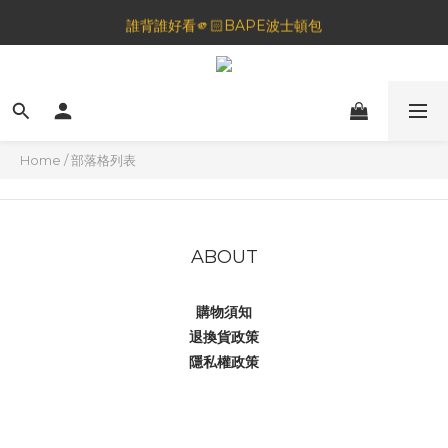
🦟蚊蟲都逃不過！可折疊伸縮電拍⚡️
誰背誰好看🫵🏻BAPE波士頓包
一夜好眠🌙 無印良品 晚安噴霧💤
🦟蚊蟲都逃不過！可折疊伸縮電拍⚡️
Home
/
部落格列表
ABOUT
購物須知
退換貨政策
隱私權政策