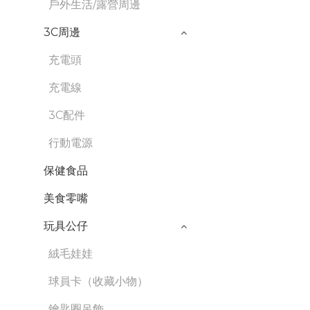
戶外生活/露營周邊
3C周邊
充電頭
充電線
3C配件
行動電源
保健食品
美食零嘴
玩具公仔
絨毛娃娃
球員卡（收藏小物）
鑰匙圈吊飾