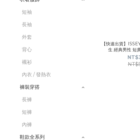
短袖
長袖
外套
【快速出貨】ISSEY
背心
生 經典男性 短
NT$
襯衫
NT$
內衣 / 發熱衣
褲裝穿搭
長褲
短褲
內褲
鞋款全系列