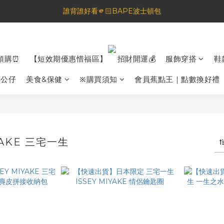
誰背誰好看🫵🏻BAPE波士頓包
🦟蚊蟲都逃不過！可折疊伸縮電拍⚡️
一夜好眠🌙 無印良品 晚安噴霧💤
🦟蚊蟲都逃不過！可折疊伸縮電拍⚡️
預購⏰
【短效期優惠惜福區】
招財開運💰
服飾穿搭
鞋
具公仔
美食&保健
※購買須知
會員蕉點王｜點數換好禮
YAKE 三宅一生