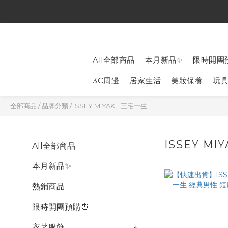
All全部商品
本月新品✨
限時開團
3C周邊
居家生活
美妝保養
玩
全部商品
/
品牌分類
/
ISSEY MIYAKE 三宅一生
ISSEY MI
All全部商品
本月新品✨
熱銷商品
限時開團預購⏰
衣著服飾