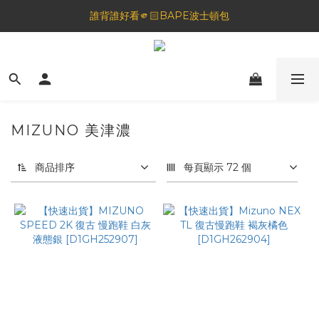
🦟蚊蟲都逃不過！可折疊伸縮電拍⚡️
誰背誰好看🫵🏻BAPE波士頓包
一夜好眠🌙 無印良品 晚安噴霧💤
🦟蚊蟲都逃不過！可折疊伸縮電拍⚡️
MIZUNO 美津濃
商品排序
每頁顯示 72 個