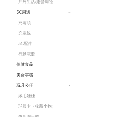
戶外生活/露營周邊
3C周邊
充電頭
充電線
3C配件
行動電源
保健食品
美食零嘴
玩具公仔
絨毛娃娃
球員卡（收藏小物）
鑰匙圈吊飾