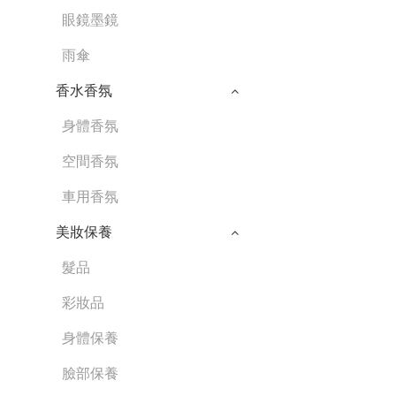
眼鏡墨鏡
雨傘
香水香氛
身體香氛
空間香氛
車用香氛
美妝保養
髮品
彩妝品
身體保養
臉部保養