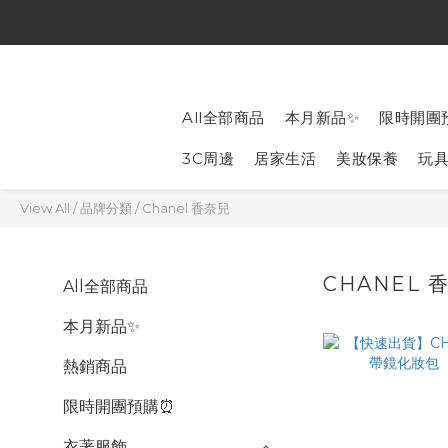
All全部商品
本月新品✨
限時開團
3C周邊
居家生活
美妝保養
玩
View All
/
品牌分類
/
Chanel 香奈兒
CHANEL 
All全部商品
本月新品✨
熱銷商品
限時開團預購⏰
衣著服飾