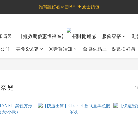
誰背誰好看🫵🏻BAPE波士頓包
🦟蚊蟲都逃不過！可折疊伸縮電拍⚡️
一夜好眠🌙 無印良品 晚安噴霧💤
🦟蚊蟲都逃不過！可折疊伸縮電拍⚡️
預購⏰
【短效期優惠惜福區】
招財開運💰
服飾穿搭
鞋
具公仔
美食&保健
※購買須知
會員蕉點王｜點數換好禮
香奈兒