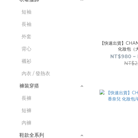
短袖
長袖
外套
【快速出貨】CHAN
背心
化妝包（大
NT$980 ~ 
襯衫
NT$2
內衣 / 發熱衣
褲裝穿搭
長褲
短褲
內褲
鞋款全系列