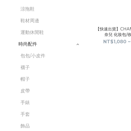
涼拖鞋
鞋材周邊
【快速出貨】CHANE
運動休閒鞋
奈兒 化妝包/
NT$1,080 ~
時尚配件
包包/小皮件
襪子
帽子
皮帶
手錶
手套
飾品