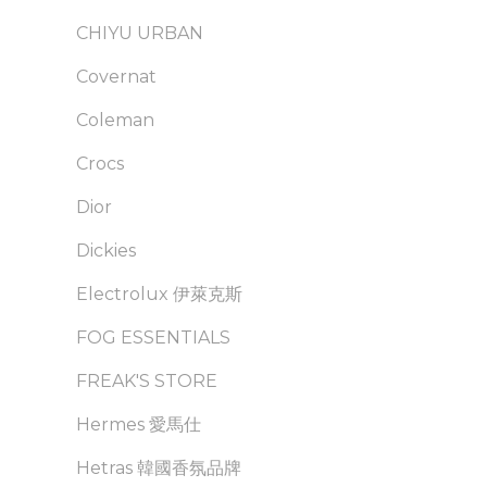
CHIYU URBAN
Covernat
Coleman
Crocs
Dior
Dickies
Electrolux 伊萊克斯
FOG ESSENTIALS
FREAK'S STORE
Hermes 愛馬仕
Hetras 韓國香氛品牌