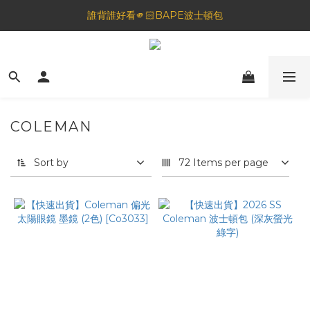
🦟蚊蟲都逃不過！可折疊伸縮電拍⚡️
誰背誰好看🫵🏻BAPE波士頓包
一夜好眠🌙 無印良品 晚安噴霧💤
🦟蚊蟲都逃不過！可折疊伸縮電拍⚡️
COLEMAN
Sort by
72 Items per page