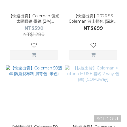
【快速出貨】Coleman 偏光
【快速出貨】2026 SS
太陽眼鏡 墨鏡 (2色)
Coleman 波士頓包 (深灰螢
[Co3033]
光綠字)
NT$590
NT$699
NT$1,280
SOLD OUT